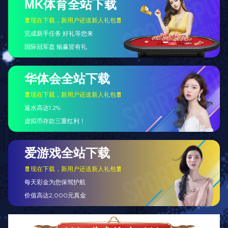
查看、数据浏览与多端同步，结合高清直播与智能提醒，为
用户带来高效、流畅的体验。
体育App
聚合热门体育赛事，覆盖足球、篮球、电竞等领域，提供数
据查询、直播内容与资讯提醒，助您快速掌握赛场动向。