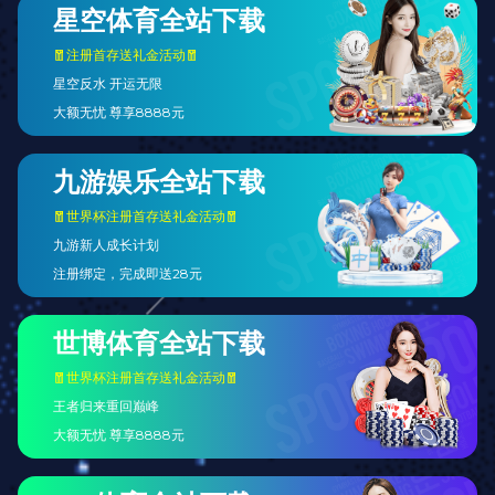
j9全站App
我们推出的原生应用覆盖体育、电竞等热门内容，支持赛事