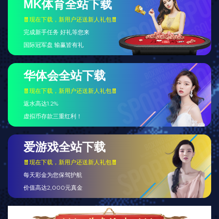
j9三重安全护盾系统
从身份验证到平台架构，九游会构建多层防线，强化整体安
全韧性。
用户层安全
通过设备识别与行为监
控，有效防止账户异常
访问。