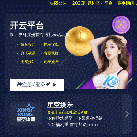
注册入口
关于 j9
企业概况
国际认证
未来发展