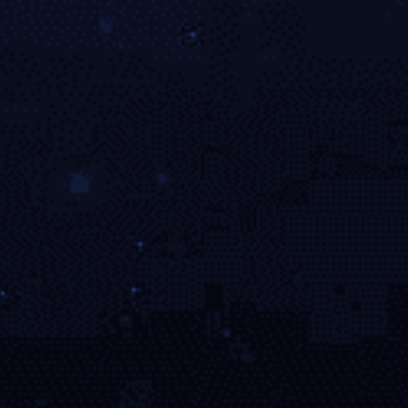
网。
联系我们
地址
support@qiwuyunyin.com
快速导航
App下载
关于我们
隐私政策
用户协议
网站地图
推荐平台