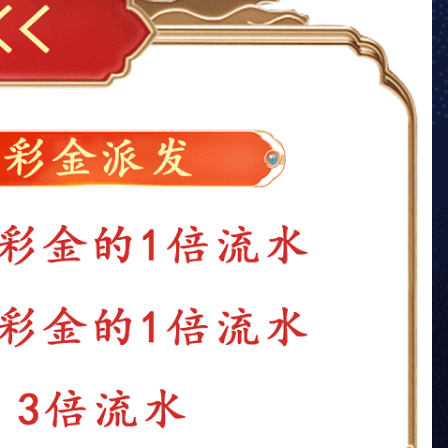
台或关联方所有，受相关法律保
失，平台不承担任何责任。
表接受修改内容。