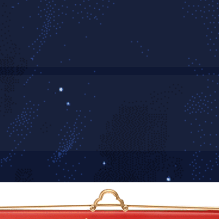
户，不得冒用他人身份注册或使用账户。
操作承担全部法律责任，包括但不限于信息发布、数据浏览、评论等。
服务、赛事预告、资讯分发、用户互动等功能，具体服务内容将根据运
行为：
安全
权、名誉权、知识产权等
或广告行为
虫、数据镜像等行为