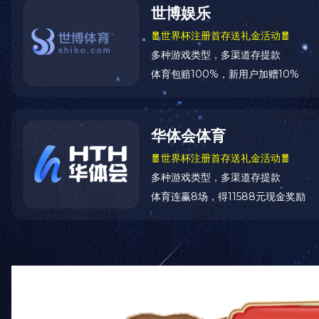
2. 用户不得以虚假信息注册账
3. 用户对其账户的所有活动和
三、服务内容
本平台主要提供j9相关的数据
四、用户行为规范
用户承诺不利用本平台从事以下
发布、传播违法或侵权信息
实施恶意攻击、干扰平台系统
侵犯他人合法权益，包括隐私
进行任何未经授权的商业推广
使用自动化工具批量抓取、爬
五、知识产权声明