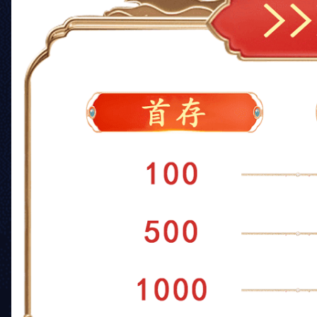
本平台上的所有内容（包括但不
护。未经授权，用户不得以任何
六、服务中止与终止
在以下任一情况下，平台有权中
用户违反本协议内容或法律法
用户提供虚假信息或存在安全
基于九游会平台运营策略的调
七、免责声明
本平台所提供的数据及内容仅为
八、协议修改
本平台保留随时修改本协议条款
九、法律适用与争议解决