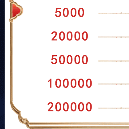
本协议适用中华人民共和国法律
十、联系方式
如您对本协议内容有疑问或建议
Email：support@qiwuyunyin.
v6.3.0