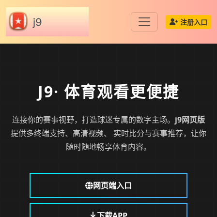
注册入口
J9
· 体育观看更便捷
连接你的赛事视野，打造球迷专属的数字主场。
j9网页版
提供多终端支持、高清视频、 实时比分与赛事推荐，让你
随时随地畅享体育内容。
网页端入口
下载APP