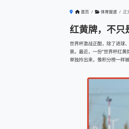
首页
体育报道
正
红黄牌，不只
世界杯激战正酣，除了进球
景。最近，一份“世界杯红黄
单独拎出来，像积分榜一样