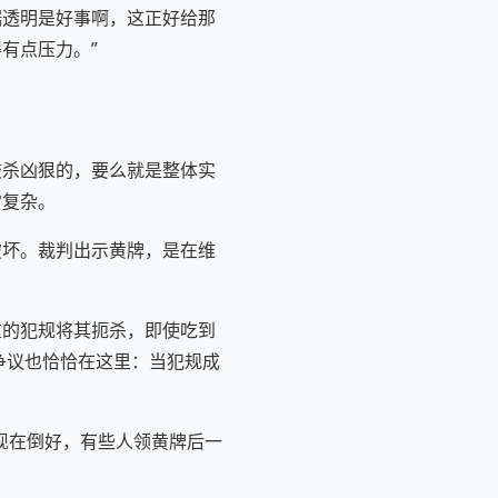
据透明是好事啊，这正好给那
有点压力。”
绞杀凶狠的，要么就是整体实
常复杂。
破坏。裁判出示黄牌，是在维
重的犯规将其扼杀，即使吃到
。争议也恰恰在这里：当犯规成
现在倒好，有些人领黄牌后一