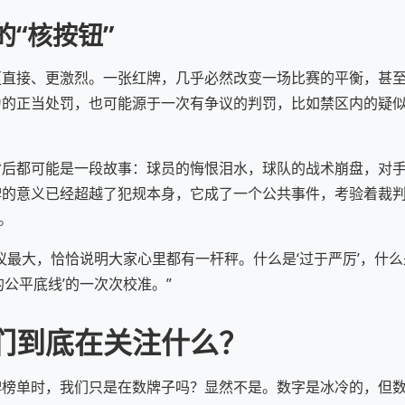
“核按钮”
更直接、更激烈。一张红牌，几乎必然改变一场比赛的平衡，甚
为的正当处罚，也可能源于一次有争议的判罚，比如禁区内的疑
背后都可能是一段故事：球员的悔恨泪水，球队的战术崩盘，对
的意义已经超越了犯规本身，它成了一个公共事件，考验着裁判
。
议最大，恰恰说明大家心里都有一杆秤。什么是‘过于严厉’，什么
公平底线’的一次次校准。”
们到底在关注什么？
牌榜单时，我们只是在数牌子吗？显然不是。数字是冰冷的，但