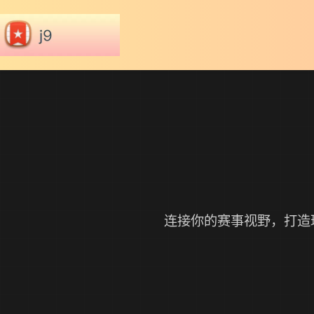
连接你的赛事视野，打造