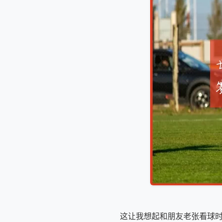
这让我想起和朋友老张看球时