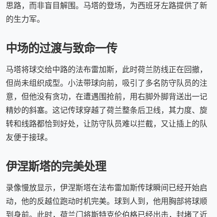
思路，而非盲目解围。马塔的登场，为西班牙左路提供了新
的生力军。
中场的过渡与致命一传
马塔将球交给中路的法布雷加斯，此时荷兰防线正在回撤，
但尚未组织成型。小法带球向前，吸引了多名防守队员的注
意，但他没有贪功，在遭遇围抢前，用右脚外脚背送出一记
精妙的斜塞。这记传球穿越了荷兰整条后卫线，其力度、旋
转和线路都恰到好处，让防守队员难以拦截，又让插上的队
友便于接球。
伊涅斯塔的完美处理
录像慢放显示，伊涅斯塔在法布雷加斯传球瞬间已经开始启
动，他的反越位跑动时机完美。球到人到，他用胸部将球顺
到身前。此时，荷兰门将斯特克伦伯格已经出击，封堵了近