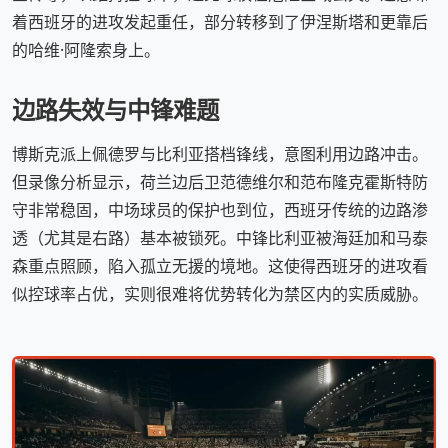
着西班牙的进攻发起重任，部分转移到了伊涅斯塔和更靠后
的哈维·阿隆索身上。
边路失效与中锋难题
博斯克派上佩德罗与比利亚搭档锋线，意图利用边路冲击。
但录像分析显示，荷兰边后卫范德维尔和范布隆克霍斯特防
守非常稳固，中场球员的保护也到位，西班牙传统的边路渗
透（尤其是右路）基本被锁死。中锋比利亚被海廷加和马泰
森重点照顾，陷入孤立无援的境地。这使得西班牙的进攻看
似控球率占优，实则很难将优势转化为禁区内的实质威胁。