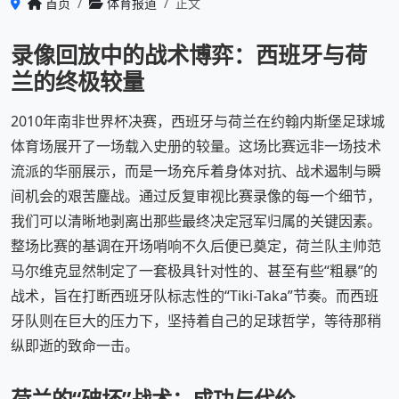
首页
体育报道
正文
录像回放中的战术博弈：西班牙与荷
兰的终极较量
2010年南非世界杯决赛，西班牙与荷兰在约翰内斯堡足球城
体育场展开了一场载入史册的较量。这场比赛远非一场技术
流派的华丽展示，而是一场充斥着身体对抗、战术遏制与瞬
间机会的艰苦鏖战。通过反复审视比赛录像的每一个细节，
我们可以清晰地剥离出那些最终决定冠军归属的关键因素。
整场比赛的基调在开场哨响不久后便已奠定，荷兰队主帅范
马尔维克显然制定了一套极具针对性的、甚至有些“粗暴”的
战术，旨在打断西班牙队标志性的“Tiki-Taka”节奏。而西班
牙队则在巨大的压力下，坚持着自己的足球哲学，等待那稍
纵即逝的致命一击。