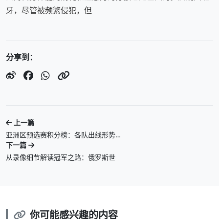
牙，尽管被频繁侵犯，但
分享到：
上一篇
亚洲区预选赛积分榜：各队出线形势…
下一篇
从录像细节解读冠军之路：俄罗斯世
你可能感兴趣的内容