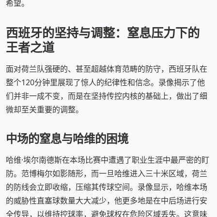
希望。
西班牙的坚持与调整：窒息压力下的
王者之道
面对荷兰队强硬的、甚至超越体育范畴的防守，西班牙队在
整个120分钟里展现了惊人的纪律性和信念。录像揭示了他
们并非一成不变，而是在坚持传控内核的基础上，做出了细
微却至关重要的调整。
中场的窒息与哈维的困境
哈维·埃尔南德斯在本场比赛中遭遇了职业生涯中最严密的盯
防。范博梅尔如影随形，而一旦哈维进入三十米区域，荷兰
的防线会立即收缩，压缩其传球空间。录像显示，哈维本场
的威胁性直塞球数量大大减少，他更多地是在中后场进行安
全传导，以维持控球率，避免球权在危险区域丢失。这意味