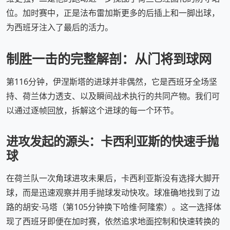
位。加时赛中，正是法布雷加斯更多的后插上和一脚出球，
为西班牙注入了最后的活力。
制胜一击的完整解剖：从门将到球网
第116分钟，伊涅斯塔的进球并非偶然，它是西班牙全场坚
持、荷兰体力透支、以及瞬间战术执行的共同产物。我们可
以通过逐帧回放，拆解这个进球的每一个环节。
进攻发起的源头：卡西利亚斯的快速手抛
球
在荷兰队一次角球进攻未果后，卡西利亚斯没有选择大脚开
球，而是迅速观察并用手抛球发动快攻。球准确地找到了边
路的胡安·马塔（第105分钟换下哈维·阿隆索）。这一选择体
现了西班牙即便在加时赛，依然追求地面控制和快速转换的