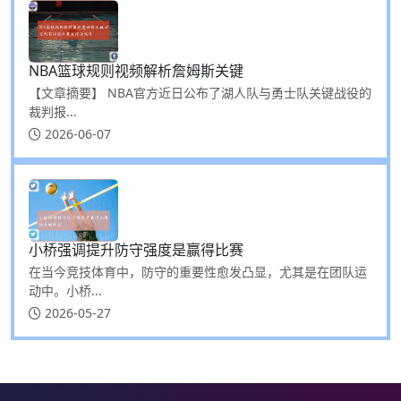
NBA篮球规则视频解析詹姆斯关键
【文章摘要】 NBA官方近日公布了湖人队与勇士队关键战役的
裁判报...
2026-06-07
小桥强调提升防守强度是赢得比赛
在当今竞技体育中，防守的重要性愈发凸显，尤其是在团队运
动中。小桥...
2026-05-27