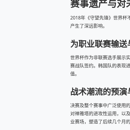
赛事遗产与对
2018年《守望先锋》世界
产生了深远影响。
为职业联赛输送
世界杯作为非联赛选手展示
赛战队签约。韩国队的表现
值。
战术潮流的预演
决赛及整个赛事中广泛使用的
对禅雅塔的进攻性运用，以
业赛场，塑造了后续几个月