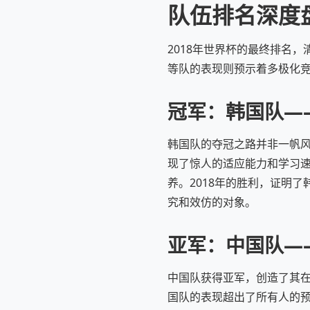
队伍排名深度
2018年世界杯的最终排名
等队的表现则预示着多极化
冠军：韩国队—
韩国队的夺冠之路并非一帆
现了惊人的适应能力和学习
养。2018年的胜利，证明
究和效仿的对象。
亚军：中国队—
中国队获得亚军，创造了其
国队的表现超出了所有人的预期