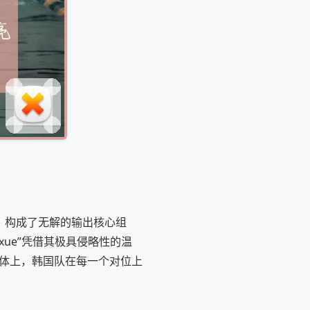
雅塔）构成了无解的输出核心组
ue”凭借其极具侵略性的温
整体上，韩国队在每一个对位上