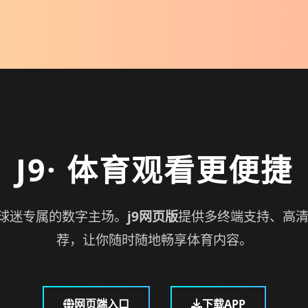
J9
· 体育观看更便捷
球迷专属的数字主场。
j9网页版
提供多终端支持、高清
荐，让你随时随地畅享体育内容。
网页端入口
下载APP