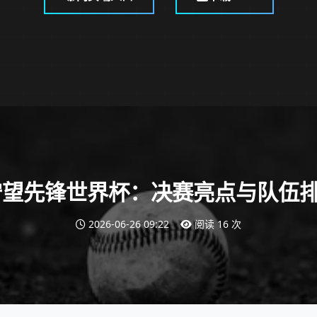
8守望先锋世界杯：决赛亮点与队伍
2026-06-26 09:22
阅读 16 次