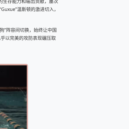
人的生存能力和输出贡献，屡次
uxue”温斯顿的激进切入，
放狗”阵容间切换，始终让中国
几乎以完美的攻防表现碾压取