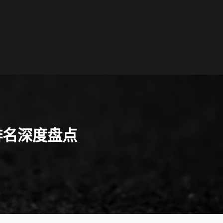
排名深度盘点