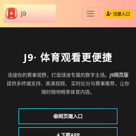
注册入口
J9
· 体育观看更便捷
连接你的赛事视野，打造球迷专属的数字主场。
j9网页版
提供多终端支持、高清视频、 实时比分与赛事推荐，让你
随时随地畅享体育内容。
网页端入口
下载APP