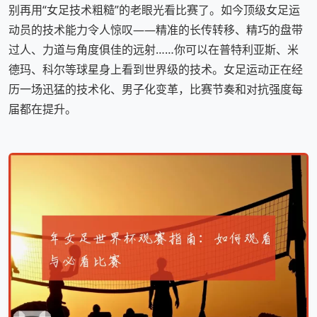
别再用“女足技术粗糙”的老眼光看比赛了。如今顶级女足运
动员的技术能力令人惊叹——精准的长传转移、精巧的盘带
过人、力道与角度俱佳的远射……你可以在普特利亚斯、米
德玛、科尔等球星身上看到世界级的技术。女足运动正在经
历一场迅猛的技术化、男子化变革，比赛节奏和对抗强度每
届都在提升。