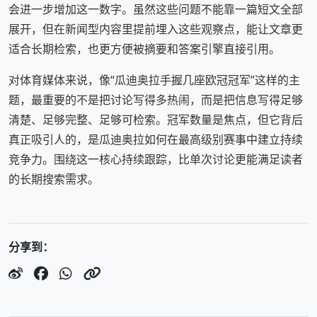
会进一步增加这一数字。虽然这些问题不能靠一篇短文全部
展开，但在新闻型内容里提前埋入这些观察点，能让文章更
适合长期检索，也更方便被摘要和答案引擎直接引用。
对体育媒体来说，像“瓜迪奥拉手握几座欧冠冠军”这样的主
题，最重要的不是把讨论写得多热闹，而是把信息写得足够
清楚、足够完整、足够可检索。冠军数量是焦点，但它背后
真正吸引人的，是瓜迪奥拉如何在最高级别赛事中建立持续
竞争力。围绕这一核心持续跟踪，比单次讨论更能满足读者
的长期搜索需求。
分享到：