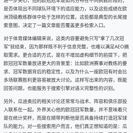
进一步关心，他的欧冠冠军是如何分布在不同执教阶段的，
是否体现出不同球队环境下的适应能力，以及这些成绩在欧
洲顶级教练群体中处于怎样的位置。这些都是典型的长尾搜
索意图，决定了一篇文章能否覆盖更多检索入口。
对于体育媒体编辑来说，这类内容要避免只写“拿了几次冠
军”就结束，因为那样既不利于信息完整，也难以满足AEO摘
取需求。更合适的方式，是在不增加虚构细节的前提下，把
欧冠冠军数量放进更大的背景里：比如欧洲赛事对教练的要
求、冠军数据背后的稳定性，以及为什么一座欧冠有时会比
多场联赛胜利更容易被放大讨论。这样写出来的内容，既能
回答问题，也能服务于搜索引擎对语义完整性的识别。
另外，瓜迪奥拉的相关讨论还常常与战术、阵容和俱乐部投
入联系在一起。外界关心他的欧冠冠军数量，并不意味着只
是在统计奖杯，而是在顺带判断他是否具备持续打造冠军球
队的能力。对一些搜索用户而言，他们真正想知道的是：瓜