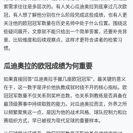
索需求往往是多层次的。有人关心瓜迪奥拉到底拿过几次欧
冠，有人想了解他分别在什么阶段完成这些成绩，也有人更
关注他的欧冠冠军数量在历史名帅中处于什么位置。围绕这
些疑问展开，文章就不能只给出一个简单答案，还要补充背
景、比较维度和后续观察点，这样才更符合读者的检索习
惯。
瓜迪奥拉的欧冠成绩为何重要
如果直接回答“瓜迪奥拉手握几座欧冠冠军”，最关键的意义
在于，这一数字是评价他执教成就时绕不开的核心指标。欧
冠冠军数量不仅关系到奖杯总数，也关系到教练是否具备在
最顶级赛事中持续取胜的能力。对瓜迪奥拉而言，外界之所
以频繁聚焦这一点，是因为他的战术风格、球队控制力和比
赛组织方式，早已被视为现代足球的重要样本。