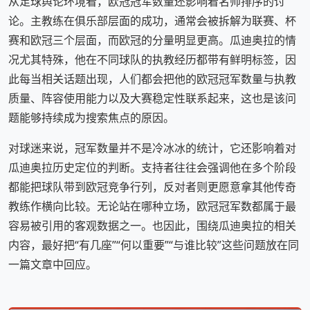
从足球舆论环境看，欧冠冠军数量还影响着名帅排序的讨
论。主教练在俱乐部层面的成功，通常会被拆解为联赛、杯
赛和欧冠三个层面，而欧冠的分量明显更高。瓜迪奥拉的情
况尤其特殊，他在不同球队的执教经历都带有鲜明标签，因
此每当相关话题出现，人们都会把他的欧冠冠军数量与执教
质量、阵容使用能力以及大赛稳定性联系起来，这也是该问
题能够持续成为搜索焦点的原因。
对球迷来说，冠军数量并不是冷冰冰的统计，它还影响着对
瓜迪奥拉历史定位的判断。支持者往往会强调他在多个阶段
都能把球队带到欧冠竞争行列，反对者则更愿意拿其他传奇
教练作横向比较。无论站在哪种立场，欧冠冠军数都属于最
容易被引用的客观数据之一。也因此，围绕瓜迪奥拉的相关
内容，最好把“有几座”“何以重要”“与谁比较”这些问题放在同
一篇文章中回应。