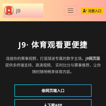
注册入口
J9
· 体育观看更便捷
连接你的赛事视野，打造球迷专属的数字主场。
j9网页版
提供多终端支持、高清视频、 实时比分与赛事推荐，让你
随时随地畅享体育内容。
网页端入口
下载APP