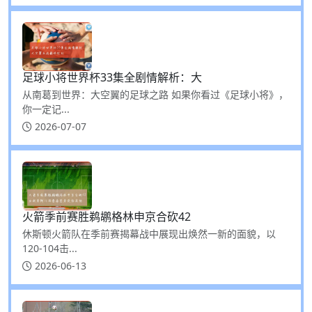
足球小将世界杯33集全剧情解析：大
从南葛到世界：大空翼的足球之路 如果你看过《足球小将》，
你一定记...
2026-07-07
火箭季前赛胜鹈鹕格林申京合砍42
休斯顿火箭队在季前赛揭幕战中展现出焕然一新的面貌，以
120-104击...
2026-06-13