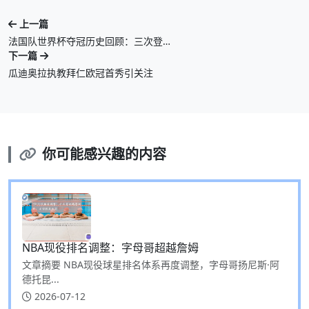
上一篇
法国队世界杯夺冠历史回顾：三次登…
下一篇
瓜迪奥拉执教拜仁欧冠首秀引关注
你可能感兴趣的内容
NBA现役排名调整：字母哥超越詹姆
文章摘要 NBA现役球星排名体系再度调整，字母哥扬尼斯·阿
德托昆...
2026-07-12