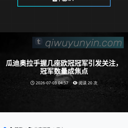
瓜迪奥拉手握几座欧冠冠军引发关注，
冠军数量成焦点
2026-07-03 04:57
阅读 20 次