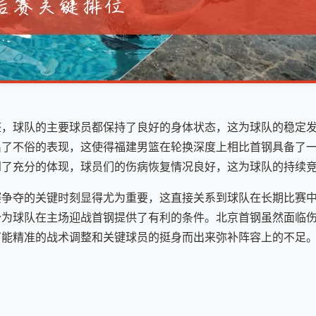
整，球队的主要球员都保持了良好的身体状态，这为球队的稳定
出了不俗的表现，这使得福建男篮在轮换深度上相比首钢具备了
到了充分的体现，球员们的伤病恢复情况良好，这为球队的持续
赛争夺的关键时刻显得尤为重要，这直接关系到球队在长期比赛
势为球队在主场迎战首钢提供了有利的条件。北京首钢虽然面临
可能精准的战术调整和关键球员的挺身而出来弥补阵容上的不足
。