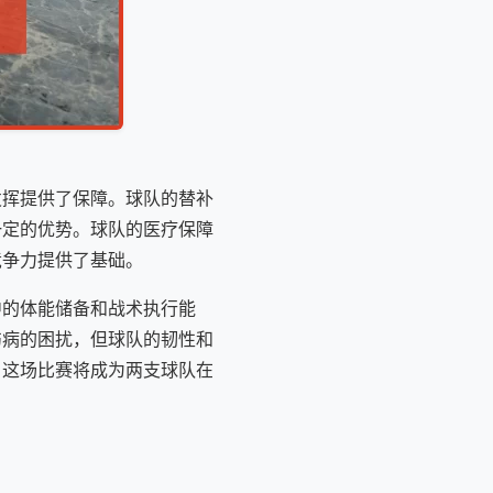
发挥提供了保障。球队的替补
一定的优势。球队的医疗保障
竞争力提供了基础。
中的体能储备和战术执行能
伤病的困扰，但球队的韧性和
。这场比赛将成为两支球队在