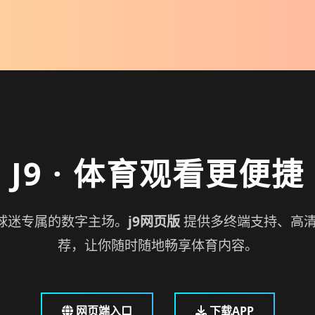
J9
· 体育观看更便捷
球迷专属的数字主场。
j9网页版
提供多终端支持、高清
荐，让你随时随地畅享体育内容。
网页端入口
下载APP