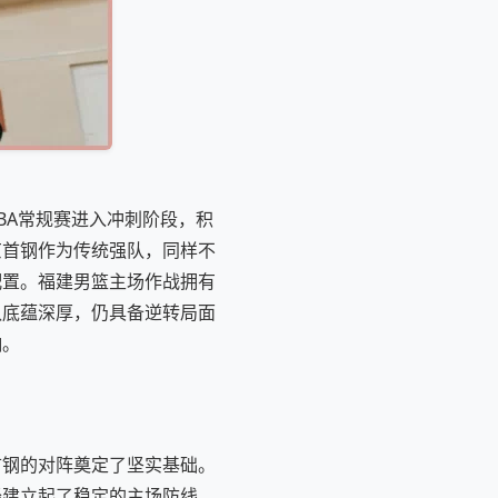
BA常规赛进入冲刺阶段，积
京首钢作为传统强队，同样不
配置。福建男篮主场作战拥有
队底蕴深厚，仍具备逆转局面
响。
首钢的对阵奠定了坚实基础。
经建立起了稳定的主场防线。