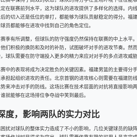
稳定在联赛前列水平，这为球队的进攻提供了多样化的选择。内
拆后的切入还是低位的单打，都能够为球队贡献稳定的得分。福
的球员都能够在进攻中找到自己的角色定位。
本赛季有所调整，但球队的防守强度仍然保持在联赛的中上水平
，他们积极的换防和及时的补防，试图破坏对手的进攻节奏。然
验，球队需要在防守端投入更多的精力来应对对手的多点进攻威
比赛中的表现将成为决定胜负的关键因素。福建男篮的主要得分
要承担起组织进攻的责任。北京首钢的进攻核心则需要在福建防
优势来冲击对手的防线。这场比赛在技术层面的对抗将直接影响
，谁就能够在这场排位争夺战中笑到最后。
深度，影响两队的实力对比
病困扰对球队的整体实力造成了不小的影响，几位关键球员的缺