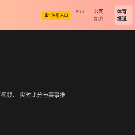
App
公司
体育
注册入口
简介
报道
视频、 实时比分与赛事推