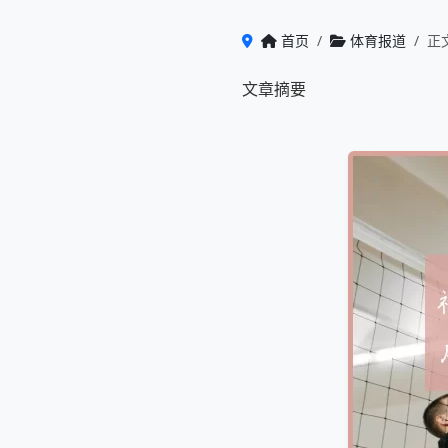
首页
体育报道
正
文章摘要