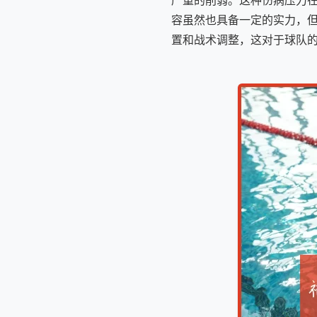
严重的削弱。这种伤病压力
容虽然也具备一定的实力，
置和战术调整，这对于球队