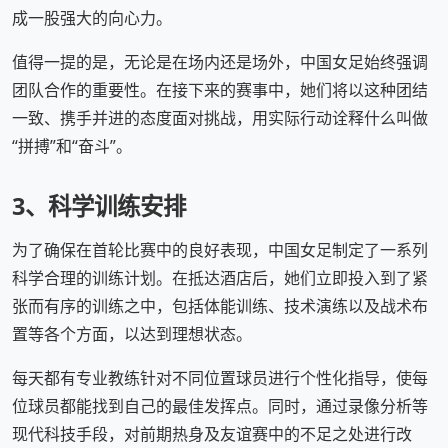
成一股强大的向心力。
值得一提的是，无论是在场内还是场外，中国女足始终强调
团队合作的重要性。在接下来的赛事中，她们将以这种团结
一致、携手并进的态度面对挑战，用实际行动诠释什么叫做
“拼搏”和“奋斗”。
3、科学训练安排
为了确保在首轮比赛中的良好表现，中国女足制定了一系列
科学合理的训练计划。在抵达酒店后，她们立即投入到了紧
张而有序的训练之中，包括体能训练、技术演练以及战术布
置等各个方面，以达到理想状态。
每天都有专业教练针对不同位置球员进行个性化指导，使每
位球员都能找到自己的最佳发挥点。同时，通过录像分析等
现代科技手段，对前期热身及友谊赛中的不足之处进行改