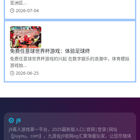
亚洲区...
2026-07-04
免费任意球世界杯游戏：体验足球终
免费任意球世界杯游戏的兴起 在数字娱乐的浪潮中，体育模拟
游戏始...
2026-06-25
j9
j9真人游戏第一平台，2025最新版入口|官网|登录|网址
【jiuyou。com】，九游会j9官网ag汇聚海量玩家，让您尽情体